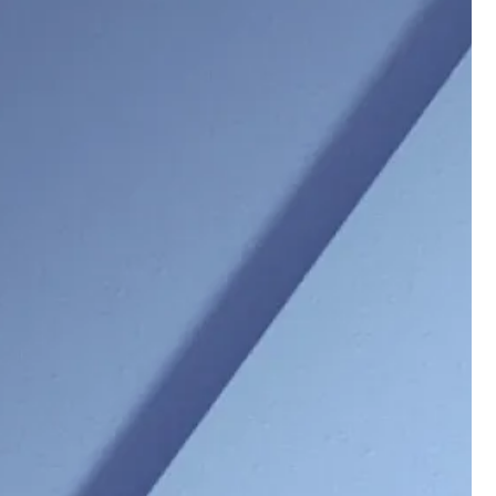
Harald Horvath
Peter Janker
Geschäftsführer
Teamlead
Project Manager
Technology
+43 664 235 44 90
+43 676 456 41 98