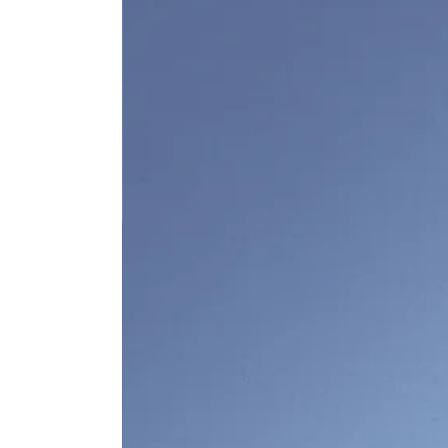
Thomas Mader
Bernhard
Hauser
Geschäftsführer
Geschäftsführer
Solution Architect
Sales
+43 664 217 32 22
+43 664 823 31 16