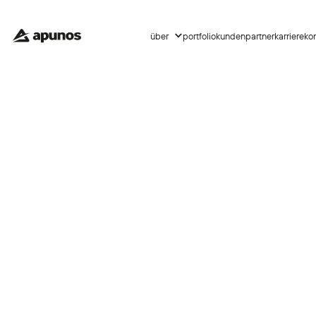
über
portfolio
kunden
partner
karriere
ko